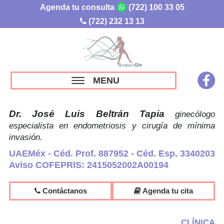
Agenda tu consulta
(722) 100 33 05
(722) 232 13 13
MENU
Dr. José Luis Beltrán Tapia
ginecólogo
especialista en endometriosis y cirugía de mínima
invasión.
UAEMéx - Céd. Prof. 887952 - Céd. Esp. 3340203
Aviso COFEPRIS: 2415052002A00194
Contáctanos
Agenda tu cita
CLÍNICA