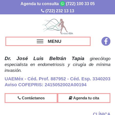
Agenda tu consulta
(722) 100 33 05
(722) 232 13 13
MENU
Dr. José Luis Beltrán Tapia
ginecólogo
especialista en endometriosis y cirugía de mínima
invasión.
UAEMéx - Céd. Prof. 887952 - Céd. Esp. 3340203
Aviso COFEPRIS: 2415052002A00194
Contáctanos
Agenda tu cita
CLÍNICA