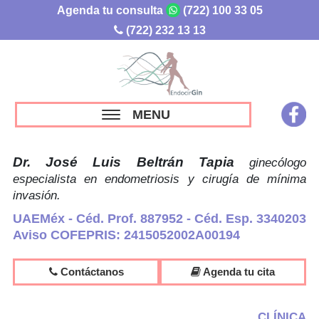
Agenda tu consulta
(722) 100 33 05
(722) 232 13 13
MENU
Dr. José Luis Beltrán Tapia
ginecólogo
especialista en endometriosis y cirugía de mínima
invasión.
UAEMéx - Céd. Prof. 887952 - Céd. Esp. 3340203
Aviso COFEPRIS: 2415052002A00194
Contáctanos
Agenda tu cita
CLÍNICA