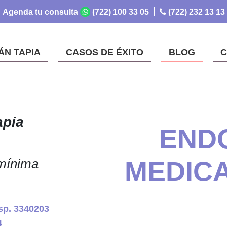
Agenda tu consulta
(722) 100 33 05
(722) 232 13 13
ÁN TAPIA
CASOS DE ÉXITO
BLOG
C
apia
END
 mínima
MEDIC
sp. 3340203
4