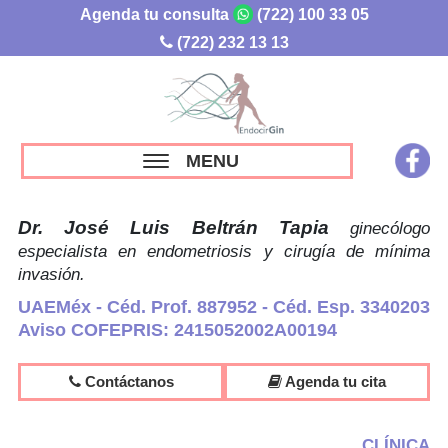
Agenda tu consulta
(722) 100 33 05
(722) 232 13 13
MENU
Dr. José Luis Beltrán Tapia
ginecólogo
especialista en endometriosis y cirugía de mínima
invasión.
UAEMéx - Céd. Prof. 887952 - Céd. Esp. 3340203
Aviso COFEPRIS: 2415052002A00194
Contáctanos
Agenda tu cita
CLÍNICA