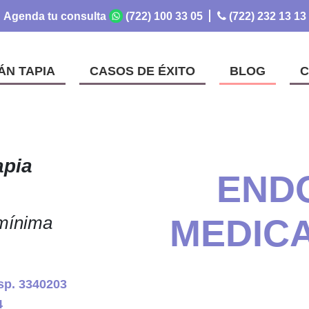
Agenda tu consulta
(722) 100 33 05
(722) 232 13 13
ÁN TAPIA
CASOS DE ÉXITO
BLOG
C
apia
END
 mínima
MEDIC
sp. 3340203
4